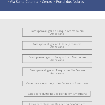
Vila Santa Catarina
Centro
Portal dos Nobres
Cidade Jardim
Chácara Mantovani
Vale das Paineiras
Parque Nova Carioba
Nova Americana
Jardim Santana
Jardim São Roque
São Vito
Vila Pavan
Vila Frezzarim
Iate Clube de Americana
Parque Novo Mundo
Chácara Machadinho II
Casas para alugar no Parque Gramado em
Americana
Vila Cordenonsi
Vila Santo Antônio
Chácara Girassol
Jardim Girassol
Santo Antônio
Casas para alugar no Cidade Jardim em
Americana
Casas para alugar no Parque Novo Mundo em
Americana
Casas para alugar no Parque das Nações em
Americana
Casas para alugar no Jardim Colina em Americana
Casas para alugar na Vila Bertini em Americana
Casas para alugar no Residencial São Vito em