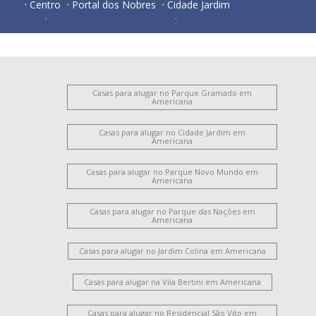
Centro
Portal dos Nobres
Cidade Jardim
Jardim Santana
São Vito
Jardim São Roque
Jardim das Orquídeas
Vila Belvedere
Nova Americana
Vila Santa Catarina
Vila Pavan
Vila Frezzarim
Iate Clube de Americana
Parque Novo Mundo
Parque Nova Carioba
Chácara Machadinho II
Casas para alugar no Parque Gramado em
Americana
Vila Cordenonsi
Vila Santo Antônio
Chácara Girassol
Jardim Girassol
Santo Antônio
Casas para alugar no Cidade Jardim em
Americana
Casas para alugar no Parque Novo Mundo em
Americana
Casas para alugar no Parque das Nações em
Americana
Casas para alugar no Jardim Colina em Americana
Casas para alugar na Vila Bertini em Americana
Casas para alugar no Residencial São Vito em