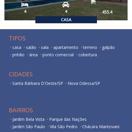
4
4
455.4
CASA
TIPOS
casa
salão
sala
apartamento
terreno
galpão
prédio
área
ponto comercial
cobertura
CIDADES
Santa Bárbara D'Oeste/SP
Nova Odessa/SP
BAIRROS
Jardim Bela Vista
Parque das Nações
Jardim São Paulo
Vila São Pedro
Chácara Mantovani