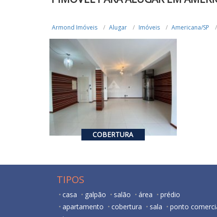
Armond Imóveis
Alugar
Imóveis
Americana/SP
R$ 1.600.000,00
VENDA
R$ 7.000,00
ALUGUEL
3
2
266
m²
COBERTURA
TIPOS
casa
galpão
salão
área
prédio
apartamento
cobertura
sala
ponto comerci