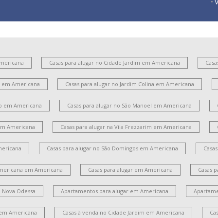
V
P
V
Americana
Casas para alugar no Cidade Jardim em Americana
Casa
I
es em Americana
Casas para alugar no Jardim Colina em Americana
V
C
ito em Americana
Casas para alugar no São Manoel em Americana
J
 em Americana
Casas para alugar na Vila Frezzarim em Americana
mericana
Casas para alugar no São Domingos em Americana
Casas
Americana em Americana
Casas para alugar em Americana
Casas p
m Nova Odessa
Apartamentos para alugar em Americana
Apartame
 em Americana
Casas à venda no Cidade Jardim em Americana
Ca