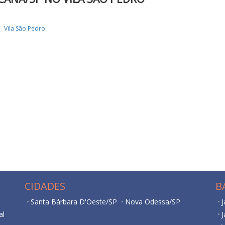
Vila São Pedro
CIDADES
B
Santa Bárbara D'Oeste/SP
Nova Odessa/SP
J
al
J