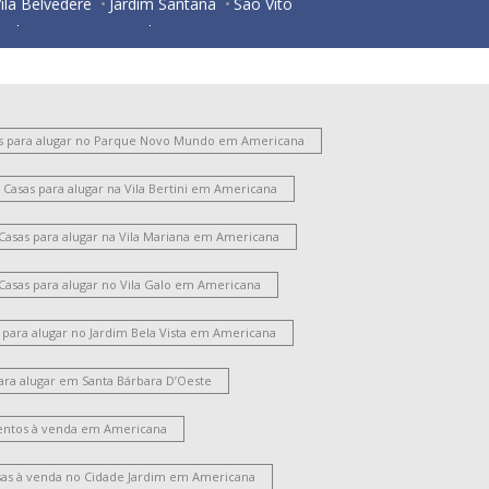
ila Belvedere
Jardim Santana
São Vito
Jardim São Roque
Vila Santa Catarina
Centro
ortal dos Nobres
Cidade Jardim
Chácara Mantovani
Vale das Paineiras
Parque Nova Carioba
Nova Americana
ila Pavan
Vila Frezzarim
s para alugar no Parque Novo Mundo em Americana
ate Clube de Americana
Parque Novo Mundo
Casas para alugar na Vila Bertini em Americana
ila Cordenonsi
Vila Santo Antônio
hácara Girassol
Chácara Machadinho II
Casas para alugar na Vila Mariana em Americana
ardim Girassol
Santo Antônio
Casas para alugar no Vila Galo em Americana
 para alugar no Jardim Bela Vista em Americana
ara alugar em Santa Bárbara D’Oeste
ntos à venda em Americana
sas à venda no Cidade Jardim em Americana