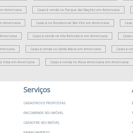
em Americana
Casas à venda no Parque das Nações em Americana
 em Americana
Casas à no Residencial São Vito em Americana
Casa
 Americana
Casas à venda na Vila Belvedere em Americana
Casas
Americana
Casas à venda no Santa Maria em Americana
Casas à v
la Vista em Americana
Casas à venda no Nova Americana em Americana
Serviços
CADASTROS E PROPOSTAS
ENCOMENDE SEU IMÓVEL
CADASTRE SEU IMÓVEL
FINANCIAMENTO