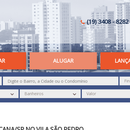
(19) 3408 - 8282 
AR
ALUGAR
LANÇ
CANA/SP NO VILA SÃO PEDRO