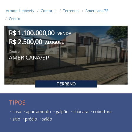
Armond Imóveis
Comprar
Terrenos
Americana/SP
Centro
R$ 1.100.000,00
VENDA
R$ 2.500,00
ALUGUEL
Centro
AMERICANA/SP
TERRENO
TIPOS
casa
apartamento
galpão
chácara
cobertura
sítio
prédio
salão