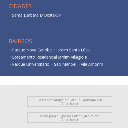
CIDADES
Santa Bárbara D'Oeste/SP
BAIRROS
Parque Nova Carioba
Jardim Santa Lúcia
Loteamento Residencial Jardim Villagio II
Parque Universitário
São Manoel
Vila Amorim
Vila Israel
Casas para alugar no Parque Gramado em
Americana
Casas para alugar no Cidade Jardim em
Americana