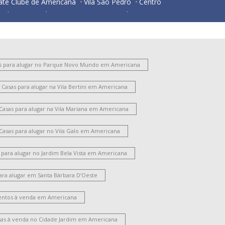
ate Clube de Americana
Vila São Pedro
Centro
ardim Santa Lúcia
Parque Nova Carioba
esidencial Horto Florestal Jacyra I
ortal dos Nobres
São Manoel
Vila Israel
São Benedito
Chácara Mantovani
Vila Bertini
Chácara Rodrigues
Parque Gramado
s para alugar no Parque Novo Mundo em Americana
ntônio Zanaga Ii
Jardim Glória
Vila Frezzarim
Casas para alugar na Vila Bertini em Americana
ardim Lizandra
Vila Pavan
Vale das Paineiras
arque Residencial Nardini
Jardim das Orquídeas
Casas para alugar na Vila Mariana em Americana
Jardim São Roque
Morada do Sol
Chácara Letônia
Werner Plaas
Vila Cordenonsi
Casas para alugar no Vila Galo em Americana
Chácara Machadinho II
Parque Universitário
Campo Limpo
Jardim América
Vila Rehder
 para alugar no Jardim Bela Vista em Americana
ila Nossa Senhora de Fátima
Cidade Jardim Ii
ara alugar em Santa Bárbara D’Oeste
ardim Terramérica I
Parque das Nações
Parque Liberdade
Santo Antônio
ntos à venda em Americana
oteamento Residencial Jardim Villagio
ardim Portal da Colina
Parque Residencial Jaguari
sas à venda no Cidade Jardim em Americana