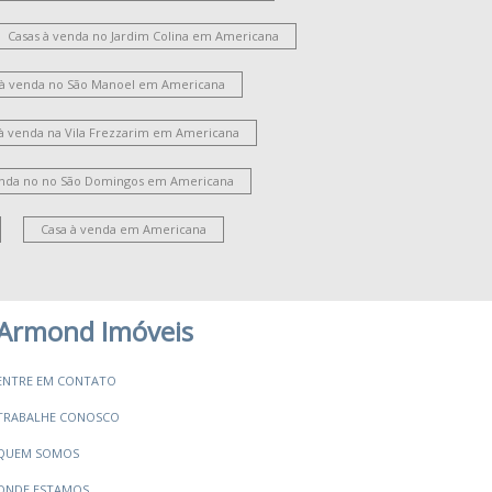
oteamento Residencial Jardim Villagio II
Jardim Guanabara
Vila Bela
Casas à venda no Jardim Colina em Americana
Parque Novo Mundo
 à venda no São Manoel em Americana
oteamento Residencial Jardim Esperança
Jardim São Domingos
Vila Santa Catarina
 à venda na Vila Frezzarim em Americana
ardim Ipiranga
Jardim Santana
Cariobinha
ardim Bertoni
Iate Clube de Campinas
enda no no São Domingos em Americana
ardim Brasília
Campo Verde
Jardim Paulistano
Chácara Machadinho I
Jardim Imperador
Casa à venda em Americana
Armond Imóveis
ENTRE EM CONTATO
TRABALHE CONOSCO
QUEM SOMOS
ONDE ESTAMOS