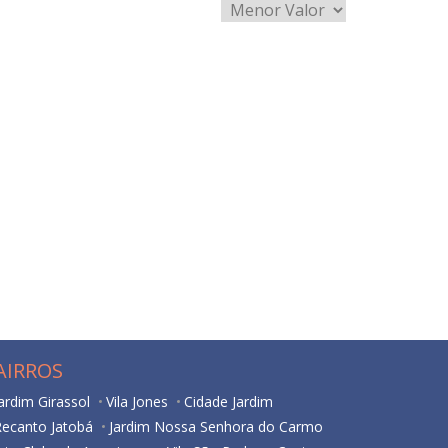
AIRROS
ardim Girassol
Vila Jones
Cidade Jardim
Recanto Jatobá
Jardim Nossa Senhora do Carmo