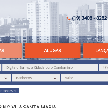
(19) 3408 - 8282 
AR
ALUGAR
LANÇ
ericana/SP)
P NO VILA SANTA MARIA