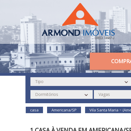
COMPR
casa
Americana/SP
Vila Santa Maria ~ (Am
1 CASA À VENDA EM AMERICANA/S