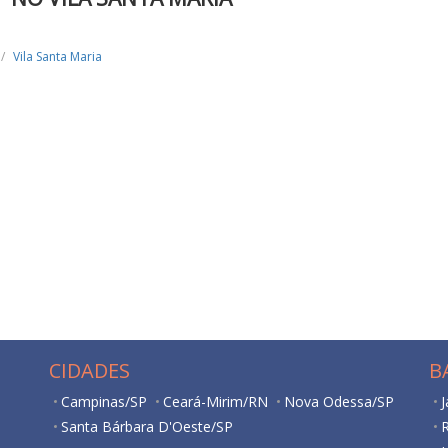
Vila Santa Maria
CIDADES
B
Campinas/SP
Ceará-Mirim/RN
Nova Odessa/SP
J
Santa Bárbara D'Oeste/SP