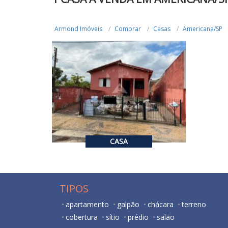
Armond Imóveis
Comprar
Casas
Americana/SP
R$ 280.000,00
VENDA
2
1
126.3
CASA
TIPOS
apartamento
galpão
chácara
terreno
cobertura
sítio
prédio
salão