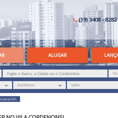
(19) 3408 - 8282 
AR
ALUGAR
LANÇ
ricana/SP)
SP NO VILA CORDENONSI