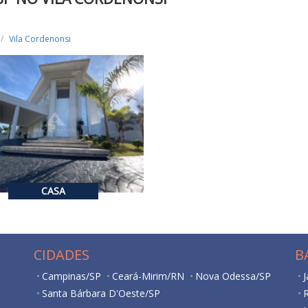
Vila Cordenonsi
3.200.000,00
VENDA
15.000,00
ALUGUEL
4
400
CASA
CIDADES
B
Campinas/SP
Ceará-Mirim/RN
Nova Odessa/SP
J
Santa Bárbara D'Oeste/SP