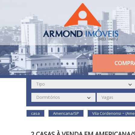
COMPR
casa
Americana/SP
Vila Cordenonsi ~ (Ame
2 CASAS À VENDA EM AMERICANA/