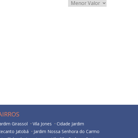
AIRROS
ardim Girassol
Vila Jones
Cidade Jardim
Recanto Jatobá
Jardim Nossa Senhora do Carmo