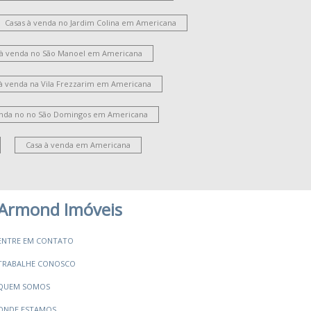
oteamento Residencial Jardim Villagio II
Jardim Guanabara
Vila Bela
Casas à venda no Jardim Colina em Americana
Parque Novo Mundo
Jardim São Domingos
 à venda no São Manoel em Americana
ila Santa Catarina
Jardim Ipiranga
ardim Santana
Cariobinha
 à venda na Vila Frezzarim em Americana
oteamento Residencial Jardim Esperança
ila Santa Maria
Jardim Bertoni
enda no no São Domingos em Americana
ate Clube de Campinas
Jardim Brasília
Campo Verde
Jardim Paulistano
Casa à venda em Americana
Chácara Machadinho I
Jardim Imperador
Armond Imóveis
ENTRE EM CONTATO
TRABALHE CONOSCO
QUEM SOMOS
ONDE ESTAMOS