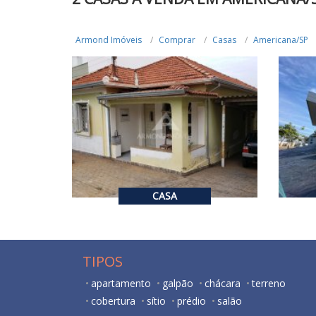
Armond Imóveis
Comprar
Casas
Americana/SP
R$ 450.000,00
R$ 
VENDA
R$ 
3
3
4
267.3
CASA
TIPOS
apartamento
galpão
chácara
terreno
cobertura
sítio
prédio
salão