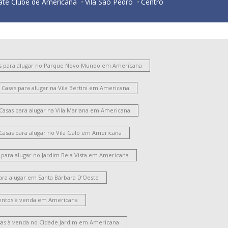
ate Clube de Americana
Vila São Pedro
Centro
ardim Santa Lúcia
Parque Nova Carioba
esidencial Horto Florestal Jacyra I
ortal dos Nobres
São Manoel
Vila Israel
São Benedito
Chácara Mantovani
Vila Bertini
Chácara Rodrigues
Parque Gramado
s para alugar no Parque Novo Mundo em Americana
ntônio Zanaga Ii
Jardim Glória
Vila Frezzarim
Casas para alugar na Vila Bertini em Americana
ardim Lizandra
Vila Pavan
Vale das Paineiras
arque Residencial Nardini
Jardim das Orquídeas
Casas para alugar na Vila Mariana em Americana
Jardim São Roque
Morada do Sol
Chácara Letônia
Werner Plaas
Casas para alugar no Vila Galo em Americana
Chácara Machadinho II
Parque Universitário
Campo Limpo
Jardim América
Vila Rehder
 para alugar no Jardim Bela Vista em Americana
ila Nossa Senhora de Fátima
Cidade Jardim Ii
ara alugar em Santa Bárbara D’Oeste
ardim Terramérica I
Parque das Nações
Parque Liberdade
Santo Antônio
ntos à venda em Americana
oteamento Residencial Jardim Villagio
ardim Portal da Colina
Parque Residencial Jaguari
sas à venda no Cidade Jardim em Americana