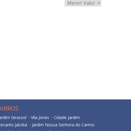
AIRROS
ardim Girassol
Vila Jones
Cidade Jardim
Recanto Jatobá
Jardim Nossa Senhora do Carmo