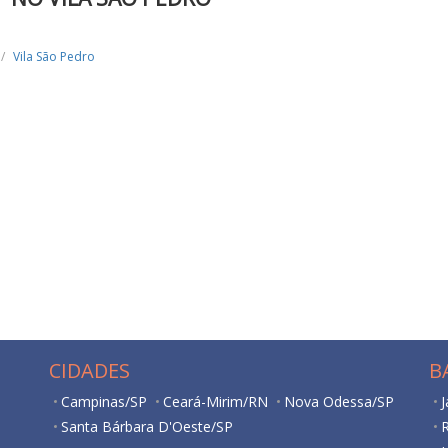
Vila São Pedro
CIDADES
B
Campinas/SP
Ceará-Mirim/RN
Nova Odessa/SP
J
Santa Bárbara D'Oeste/SP