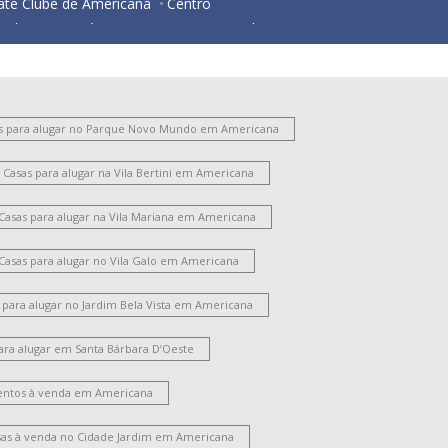
ate Clube de Americana
Centro
ardim Santa Lúcia
Parque Nova Carioba
esidencial Horto Florestal Jacyra I
Jardim Imperador
Portal dos Nobres
São Manoel
Vila Israel
São Benedito
Chácara Mantovani
Vila Bertini
s para alugar no Parque Novo Mundo em Americana
Chácara Rodrigues
Parque Gramado
Casas para alugar na Vila Bertini em Americana
ntônio Zanaga Ii
Jardim Glória
Vila Frezzarim
ardim Lizandra
Vila Pavan
Vale das Paineiras
Casas para alugar na Vila Mariana em Americana
arque Residencial Nardini
Jardim das Orquídeas
Jardim São Roque
Morada do Sol
Casas para alugar no Vila Galo em Americana
Chácara Letônia
Werner Plaas
Vila Cordenonsi
Chácara Machadinho II
Parque Universitário
 para alugar no Jardim Bela Vista em Americana
Campo Limpo
Jardim América
Vila Rehder
ara alugar em Santa Bárbara D’Oeste
ila Nossa Senhora de Fátima
Cidade Jardim Ii
ardim Terramérica I
Parque das Nações
ntos à venda em Americana
Parque Liberdade
Santo Antônio
oteamento Residencial Jardim Villagio
sas à venda no Cidade Jardim em Americana