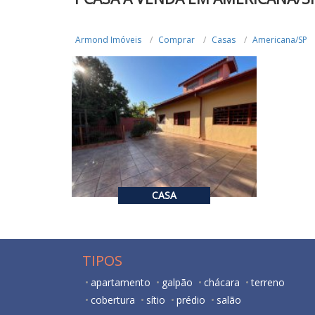
Armond Imóveis
Comprar
Casas
Americana/SP
R$ 900.000,00
VENDA
4
2
189.02
CASA
TIPOS
apartamento
galpão
chácara
terreno
cobertura
sítio
prédio
salão