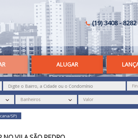
(19) 3408 - 8282 
AR
ALUGAR
LANÇ
icana/SP)
P NO VILA SÃO PEDRO