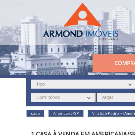
COMPR
casa
Americana/SP
Vila São Pedro ~ (Amer
1 CASA À VENDA EM AMERICANA/S