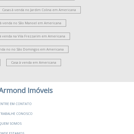
ardim Portal da Colina
Parque Residencial Jaguari
oteamento Residencial Jardim Villagio II
Casas à venda no Jardim Colina em Americana
Jardim Guanabara
Vila Bela
 à venda no São Manoel em Americana
Parque Novo Mundo
Jardim São Domingos
ila Santa Catarina
Jardim Ipiranga
 à venda na Vila Frezzarim em Americana
ardim Santana
Cariobinha
oteamento Residencial Jardim Esperança
enda no no São Domingos em Americana
ila Santa Maria
Jardim Bertoni
ate Clube de Campinas
Jardim Brasília
Casa à venda em Americana
Campo Verde
Jardim Paulistano
Chácara Machadinho I
Armond Imóveis
ENTRE EM CONTATO
TRABALHE CONOSCO
QUEM SOMOS
ONDE ESTAMOS