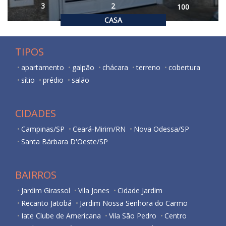
3
2
100
CASA
TIPOS
apartamento
galpão
chácara
terreno
cobertura
sítio
prédio
salão
CIDADES
Campinas/SP
Ceará-Mirim/RN
Nova Odessa/SP
Santa Bárbara D'Oeste/SP
BAIRROS
Jardim Girassol
Vila Jones
Cidade Jardim
Recanto Jatobá
Jardim Nossa Senhora do Carmo
Iate Clube de Americana
Vila São Pedro
Centro