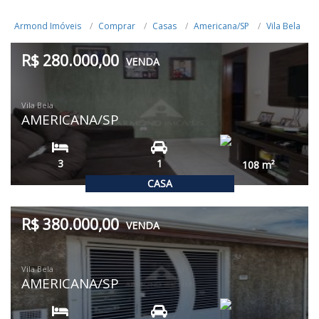
Armond Imóveis
Comprar
Casas
Americana/SP
Vila Bela
R$ 280.000,00
VENDA
Vila Bela
AMERICANA/SP
3
1
108
m²
CASA
R$ 380.000,00
VENDA
Vila Bela
AMERICANA/SP