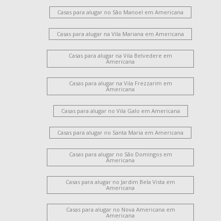
Vila Santa Catarina
Jardim Ipiranga
Jardim Santana
Casas para alugar no São Manoel em Americana
Cariobinha
Loteamento Residencial Jardim Esperança
Vila Santa Maria
Jardim Bertoni
Casas para alugar na Vila Mariana em Americana
Iate Clube de Campinas
Jardim Brasília
Campo Verde
Jardim Paulistano
Chácara Machadinho I
Casas para alugar na Vila Belvedere em
Americana
Jardim Imperador
Casas para alugar na Vila Frezzarim em
Americana
Casas para alugar no Vila Galo em Americana
Casas para alugar no Santa Maria em Americana
Casas para alugar no São Domingos em
Americana
Casas para alugar no Jardim Bela Vista em
Americana
Casas para alugar no Nova Americana em
Americana