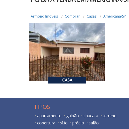
Armond Imóveis
Comprar
Casas
Americana/SP
R$ 420.000,00
VENDA
2
CASA
TIPOS
apartamento
galpão
chácara
terreno
cobertura
sítio
prédio
salão