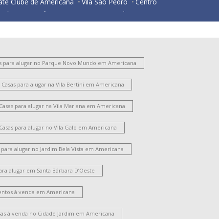
ate Clube de Americana
Vila São Pedro
Centro
ardim Santa Lúcia
Parque Nova Carioba
esidencial Horto Florestal Jacyra I
ortal dos Nobres
São Manoel
Vila Israel
São Benedito
Chácara Mantovani
Vila Bertini
Chácara Rodrigues
Parque Gramado
s para alugar no Parque Novo Mundo em Americana
ntônio Zanaga Ii
Jardim Glória
Vila Frezzarim
Casas para alugar na Vila Bertini em Americana
ardim Lizandra
Vila Pavan
Vale das Paineiras
arque Residencial Nardini
Jardim das Orquídeas
Casas para alugar na Vila Mariana em Americana
Jardim São Roque
Morada do Sol
Chácara Letônia
Werner Plaas
Vila Cordenonsi
Casas para alugar no Vila Galo em Americana
Chácara Machadinho II
Parque Universitário
Campo Limpo
Jardim América
Vila Rehder
 para alugar no Jardim Bela Vista em Americana
ila Nossa Senhora de Fátima
Cidade Jardim Ii
ara alugar em Santa Bárbara D’Oeste
ardim Terramérica I
Parque das Nações
Parque Liberdade
Santo Antônio
ntos à venda em Americana
oteamento Residencial Jardim Villagio
ardim Portal da Colina
Parque Residencial Jaguari
sas à venda no Cidade Jardim em Americana