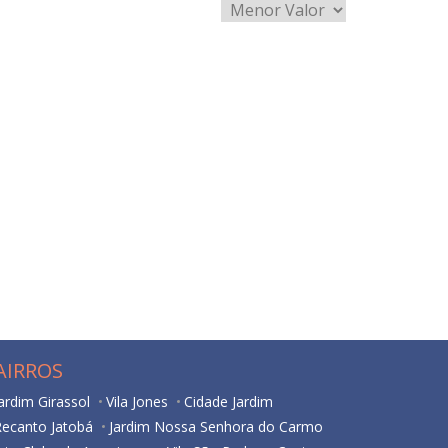
AIRROS
ardim Girassol
Vila Jones
Cidade Jardim
Recanto Jatobá
Jardim Nossa Senhora do Carmo