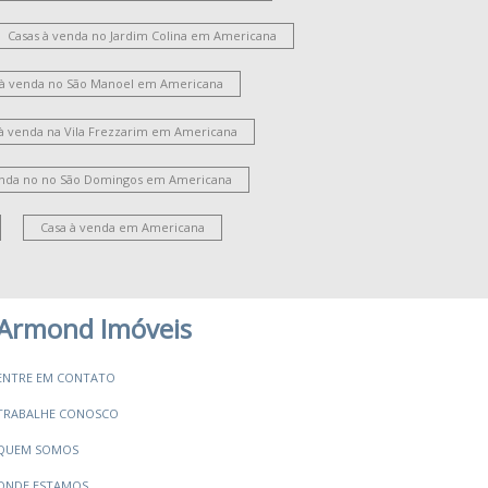
oteamento Residencial Jardim Villagio II
Jardim Guanabara
Vila Bela
Casas à venda no Jardim Colina em Americana
Parque Novo Mundo
Jardim São Domingos
 à venda no São Manoel em Americana
ila Santa Catarina
Jardim Ipiranga
ardim Santana
 à venda na Vila Frezzarim em Americana
oteamento Residencial Jardim Esperança
ila Santa Maria
Jardim Bertoni
enda no no São Domingos em Americana
ate Clube de Campinas
Jardim Brasília
Campo Verde
Jardim Paulistano
Casa à venda em Americana
Chácara Machadinho I
Jardim Imperador
Armond Imóveis
ENTRE EM CONTATO
TRABALHE CONOSCO
QUEM SOMOS
ONDE ESTAMOS