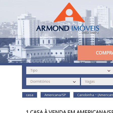
COMPR
casa
Americana/SP
Cariobinha ~ (American
1 CASA À VENDA EM AMERICANA/S