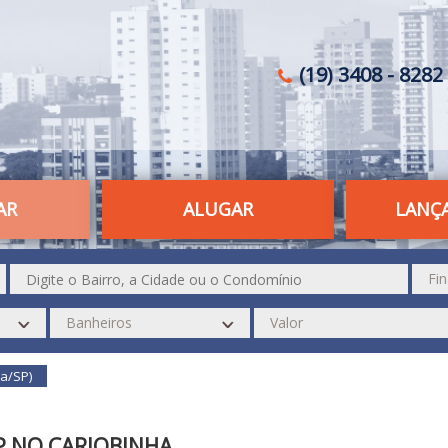
(19) 3408 - 8282 
AR
ALUGAR
LANÇ
a/SP)
P NO CARIOBINHA