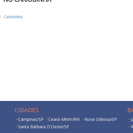
Cariobinha
CIDADES
B
Campinas/SP
Ceará-Mirim/RN
Nova Odessa/SP
J
Santa Bárbara D'Oeste/SP