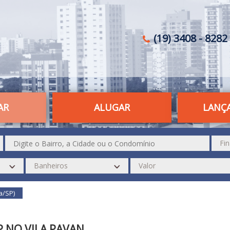
(19) 3408 - 8282 
AR
ALUGAR
LANÇ
a/SP)
P NO VILA PAVAN