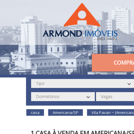
COMPR
casa
Americana/SP
Vila Pavan ~ (American
1 CASA À VENDA EM AMERICANA/S