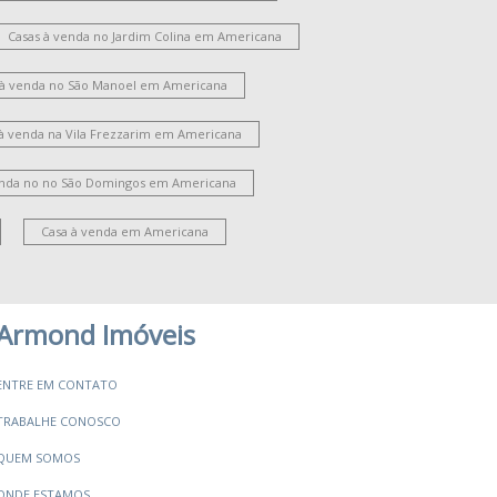
ardim Portal da Colina
Parque Residencial Jaguari
oteamento Residencial Jardim Villagio II
Casas à venda no Jardim Colina em Americana
Jardim Guanabara
Vila Bela
 à venda no São Manoel em Americana
Parque Novo Mundo
Jardim São Domingos
ila Santa Catarina
Jardim Ipiranga
 à venda na Vila Frezzarim em Americana
ardim Santana
Cariobinha
oteamento Residencial Jardim Esperança
enda no no São Domingos em Americana
ila Santa Maria
Jardim Bertoni
ate Clube de Campinas
Jardim Brasília
Casa à venda em Americana
Campo Verde
Jardim Paulistano
Chácara Machadinho I
Armond Imóveis
ENTRE EM CONTATO
TRABALHE CONOSCO
QUEM SOMOS
ONDE ESTAMOS