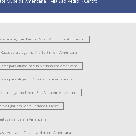
ate Clube de Americana
Vila São Pedro
Centro
ardim Santa Lúcia
Parque Nova Carioba
esidencial Horto Florestal Jacyra I
Jardim Imperador
Portal dos Nobres
São Manoel
Vila Israel
São Benedito
Chácara Mantovani
Vila Bertini
s para alugar no Parque Novo Mundo em Americana
Chácara Rodrigues
Parque Gramado
Casas para alugar na Vila Bertini em Americana
ntônio Zanaga Ii
Jardim Glória
Vila Frezzarim
ardim Lizandra
Vale das Paineiras
Casas para alugar na Vila Mariana em Americana
arque Residencial Nardini
Jardim das Orquídeas
Jardim São Roque
Morada do Sol
Casas para alugar no Vila Galo em Americana
Chácara Letônia
Werner Plaas
Vila Cordenonsi
Chácara Machadinho II
Parque Universitário
 para alugar no Jardim Bela Vista em Americana
Campo Limpo
Jardim América
Vila Rehder
ara alugar em Santa Bárbara D’Oeste
ila Nossa Senhora de Fátima
Cidade Jardim Ii
ardim Terramérica I
Parque das Nações
ntos à venda em Americana
Parque Liberdade
Santo Antônio
oteamento Residencial Jardim Villagio
sas à venda no Cidade Jardim em Americana