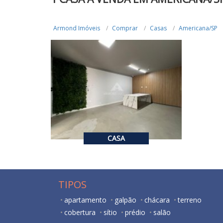
Armond Imóveis
Comprar
Casas
Americana/SP
R$ 850.000,00
VENDA
R$ 5.500,00
ALUGUEL
3
2
113.49
CASA
TIPOS
apartamento
galpão
chácara
terreno
cobertura
sítio
prédio
salão