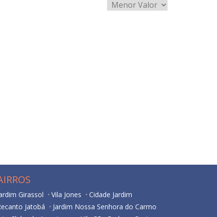
AIRROS
ardim Girassol
Vila Jones
Cidade Jardim
Recanto Jatobá
Jardim Nossa Senhora do Carmo