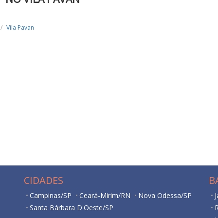
Vila Pavan
CIDADES
B
Campinas/SP
Ceará-Mirim/RN
Nova Odessa/SP
J
Santa Bárbara D'Oeste/SP