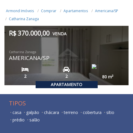
Armond Imóveis
Comprar
Apartamentos
Americana/SP
Catharina Zanaga
R$ 370.000,00
VENDA
Catharina Zanaga
AMERICANA/SP
2
2
80
m²
APARTAMENTO
TIPOS
casa
galpão
chácara
terreno
cobertura
sítio
prédio
salão