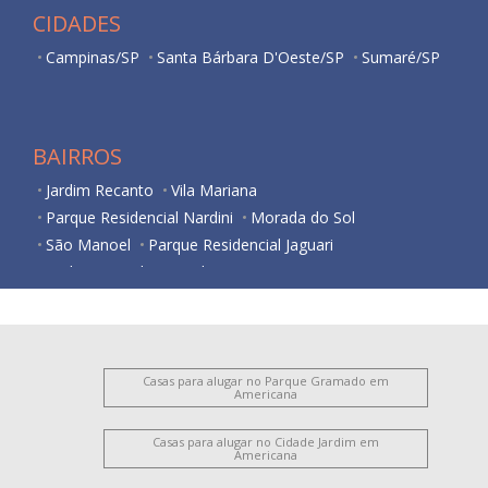
CIDADES
Campinas/SP
Santa Bárbara D'Oeste/SP
Sumaré/SP
BAIRROS
Jardim Recanto
Vila Mariana
Parque Residencial Nardini
Morada do Sol
São Manoel
Parque Residencial Jaguari
Jardim Guanabara
Vila Santa Catarina
Campo Limpo
Jardim São Paulo
Centro
Loteamento Industrial Machadinho
Jardim Bela Vista
Chácara Letônia
Vila Rehder
Vila Santa Maria
Vila Santo Antônio
Vila Cordenonsi
Casas para alugar no Parque Gramado em
Americana
Chácara Machadinho II
Jardim Girassol
Vila Pavan
Santa Cruz
Jardim Terramérica III
Vila Belvedere
Casas para alugar no Cidade Jardim em
Americana
Parque Novo Mundo
Jardim Progresso
Vila Frezzarim