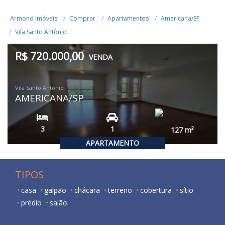
Armond Imóveis
Comprar
Apartamentos
Americana/SP
Vila Santo Antônio
R$ 720.000,00
VENDA
Vila Santo Antônio
AMERICANA/SP
3
1
127
m²
APARTAMENTO
TIPOS
casa
galpão
chácara
terreno
cobertura
sítio
prédio
salão