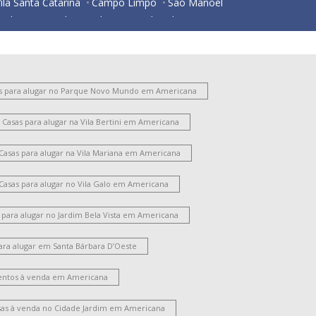
ila Santa Catarina
Campo Limpo
São Manoel
ardim São Paulo
Jardim Girassol
Vila Pavan
Centro
Loteamento Industrial Machadinho
ardim Bela Vista
Parque Residencial Jaguari
Jardim Guanabara
Catharina Zanaga
Chácara Letônia
Vila Rehder
Vila Santa Maria
s para alugar no Parque Novo Mundo em Americana
ila Cordenonsi
Vila Santo Antônio
Casas para alugar na Vila Bertini em Americana
Chácara Machadinho II
Jardim Terramérica III
ila Belvedere
Parque Novo Mundo
Casas para alugar na Vila Mariana em Americana
ardim Progresso
Vila Frezzarim
Jardim Glória
Casas para alugar no Vila Galo em Americana
 para alugar no Jardim Bela Vista em Americana
ara alugar em Santa Bárbara D’Oeste
ntos à venda em Americana
sas à venda no Cidade Jardim em Americana