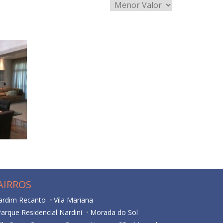
56
m²
AIRROS
Jardim Recanto
Vila Mariana
arque Residencial Nardini
Morada do Sol