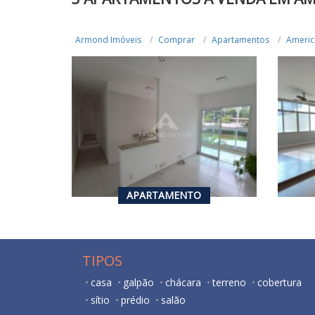
Armond Imóveis
Comprar
Apartamentos
Americ
R$ 430.000,00
R$ 
VENDA
3
1
3
72
m²
APARTAMENTO
TIPOS
casa
galpão
chácara
terreno
cobertura
sítio
prédio
salão