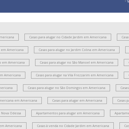
V
J
J
Americana
Casas para alugar no Cidade Jardim em Americana
Casa
V
es em Americana
Casas para alugar no Jardim Colina em Americana
V
ito em Americana
Casas para alugar no São Manoel em Americana
J
 em Americana
Casas para alugar na Vila Frezzarim em Americana
mericana
Casas para alugar no São Domingos em Americana
Casas
Americana em Americana
Casas para alugar em Americana
Casas p
m Nova Odessa
Apartamentos para alugar em Americana
Apartame
 em Americana
Casas à venda no Cidade Jardim em Americana
Ca