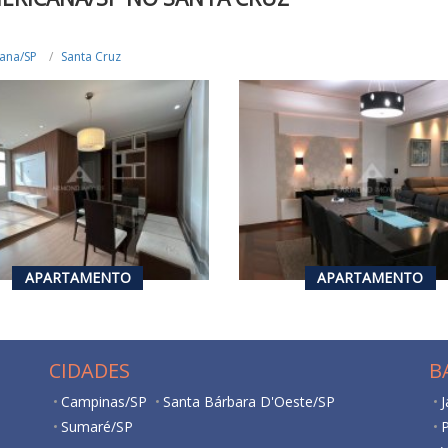
ana/SP
Santa Cruz
636.000,00
R$ 870.000,00
VENDA
VENDA
2
3
2
110
m²
1
APARTAMENTO
APARTAMENTO
CIDADES
B
Campinas/SP
Santa Bárbara D'Oeste/SP
Sumaré/SP
P