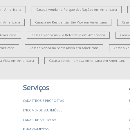
em Americana
Casas à venda no Parque das Nações em Americana
 em Americana
Casas à no Residencial São Vito em Americana
Casa
 Americana
Casas à venda na Vila Belvedere em Americana
Casas
Americana
Casas à venda no Santa Maria em Americana
Casas à v
la Vista em Americana
Casas à venda no Nova Americana em Americana
Serviços
CADASTROS E PROPOSTAS
ENCOMENDE SEU IMÓVEL
CADASTRE SEU IMÓVEL
FINANCIAMENTO