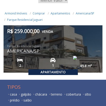
Armond Imóveis
Comprar
Apartamentos
Americana/SP
Parque Residencial Jaguari
R$ 259.000,00
VENDA
Parque Residencial Jaguari
AMERICANA/SP
2
1
85.8
m²
APARTAMENTO
TIPOS
casa
galpão
chácara
terreno
cobertura
sítio
prédio
salão