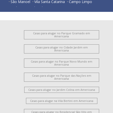
São Manoel
Vila Santa Catarina
Campo Limpo
Jardim Girassol
Vila Pavan
Centro
Loteamento Industrial Machadinho
Jardim Bela Vista
Parque Residencial Jaguari
Jardim Guanabara
Catharina Zanaga
Chácara Letônia
Vila Rehder
Vila Santa Maria
Vila Cordenonsi
Vila Santo Antônio
Casas para alugar no Parque Gramado em
Americana
Chácara Machadinho II
Santa Cruz
Jardim Terramérica III
Vila Belvedere
Casas para alugar no Cidade Jardim em
Americana
Parque Novo Mundo
Jardim Progresso
Vila Frezzarim
Jardim Glória
Casas para alugar no Parque Novo Mundo em
Americana
Casas para alugar no Parque das Nações em
Americana
Casas para alugar no Jardim Colina em Americana
Casas para alugar na Vila Bertini em Americana
Casas para alugar no Residencial São Vito em