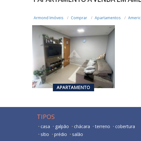
Armond Imóveis
Comprar
Apartamentos
Americ
R$ 220.000,00
VENDA
2
2
48.89
m²
APARTAMENTO
TIPOS
casa
galpão
chácara
terreno
cobertura
sítio
prédio
salão