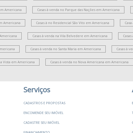
em Americana
Casas à venda no Parque das Nações em Americana
 em Americana
Casas à no Residencial São Vito em Americana
Casa
 Americana
Casas à venda na Vila Belvedere em Americana
Casas
Americana
Casas à venda no Santa Maria em Americana
Casas à v
la Vista em Americana
Casas à venda no Nova Americana em Americana
Serviços
CADASTROS E PROPOSTAS
ENCOMENDE SEU IMÓVEL
CADASTRE SEU IMÓVEL
FINANCIAMENTO