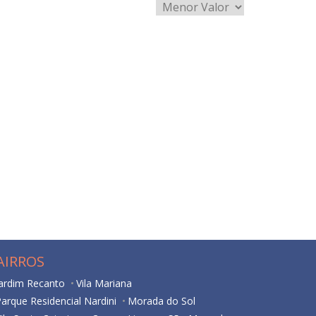
AIRROS
Jardim Recanto
Vila Mariana
arque Residencial Nardini
Morada do Sol