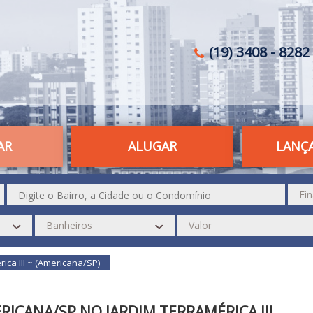
(19) 3408 - 8282 
AR
ALUGAR
LANÇ
ica III ~ (Americana/SP)
ICANA/SP NO JARDIM TERRAMÉRICA III