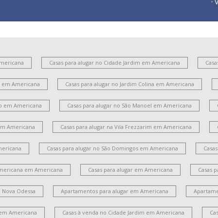
V
J
J
Americana
Casas para alugar no Cidade Jardim em Americana
Casa
V
es em Americana
Casas para alugar no Jardim Colina em Americana
V
ito em Americana
Casas para alugar no São Manoel em Americana
J
 em Americana
Casas para alugar na Vila Frezzarim em Americana
mericana
Casas para alugar no São Domingos em Americana
Casas
Americana em Americana
Casas para alugar em Americana
Casas p
m Nova Odessa
Apartamentos para alugar em Americana
Apartame
 em Americana
Casas à venda no Cidade Jardim em Americana
Ca