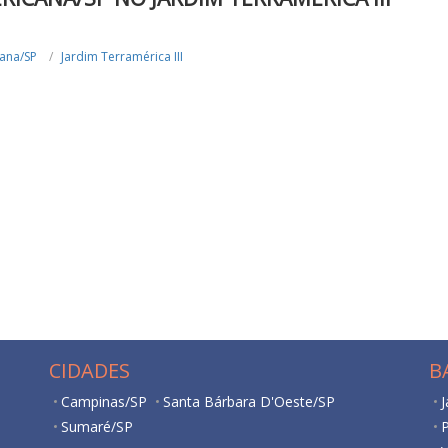
ana/SP
Jardim Terramérica III
CIDADES
B
Campinas/SP
Santa Bárbara D'Oeste/SP
Sumaré/SP
P