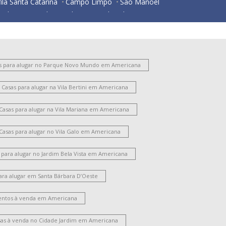
ila Santa Catarina
Campo Limpo
São Manoel
ardim São Paulo
Jardim Girassol
Vila Pavan
Centro
Loteamento Industrial Machadinho
ardim Bela Vista
Parque Residencial Jaguari
Jardim Guanabara
Catharina Zanaga
Chácara Letônia
Vila Rehder
Vila Santa Maria
s para alugar no Parque Novo Mundo em Americana
ila Cordenonsi
Vila Santo Antônio
Casas para alugar na Vila Bertini em Americana
Chácara Machadinho II
Santa Cruz
ila Belvedere
Parque Novo Mundo
Casas para alugar na Vila Mariana em Americana
ardim Progresso
Vila Frezzarim
Jardim Glória
Casas para alugar no Vila Galo em Americana
 para alugar no Jardim Bela Vista em Americana
ara alugar em Santa Bárbara D’Oeste
ntos à venda em Americana
sas à venda no Cidade Jardim em Americana