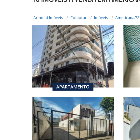
Armond Imóveis
Comprar
Imóveis
Americana/SP
R$ 212.000,00
R$ 
VENDA
2
2
APARTAMENTO
R$ 1.100.000,00
R$ 
VENDA
R$ 2.500,00
ALUGUEL