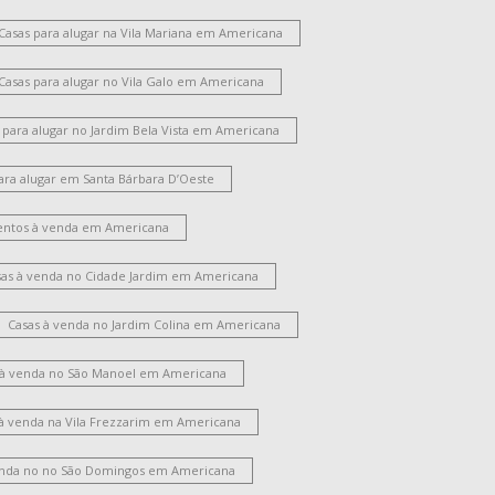
ntônio Zanaga Ii
Vila Cordenonsi
Casas para alugar na Vila Mariana em Americana
Chácara Machadinho II
Jardim Brasil
ila Mariana
Jardim Glória
Jardim Lizandra
Casas para alugar no Vila Galo em Americana
ila Nossa Senhora de Fátima
Chácara Rodrigues
ila Bertini
Jardim Progresso
Cidade Jardim Ii
 para alugar no Jardim Bela Vista em Americana
Catharina Zanaga
ara alugar em Santa Bárbara D’Oeste
oteamento Residencial Jardim Villagio II
arque Residencial Jaguari
Chácara Lucília
ntos à venda em Americana
Loteamento Industrial Machadinho
arque Universitário
Campo Limpo
Vila Pavan
sas à venda no Cidade Jardim em Americana
Vila Amorim
Vale das Paineiras
Jardim Recanto
alto Grande
São Manoel
Portal dos Nobres
Casas à venda no Jardim Colina em Americana
ila Israel
Parque Residencial Nardini
 à venda no São Manoel em Americana
ardim das Orquídeas
Jardim São Roque
Morada do Sol
Jardim Terramérica I
 à venda na Vila Frezzarim em Americana
Parque Liberdade
Parque das Nações
ardim América
Vila Rehder
Werner Plaas
enda no no São Domingos em Americana
Chácara Letônia
Jardim Terramérica III