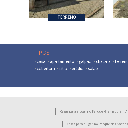
2
TERRENO
TIPOS
casa
apartamento
galpão
chácara
terren
cobertura
sítio
prédio
salão
Casas para alugar no Parque Gramado em 
Casas para alugar no Parque das Naçõ