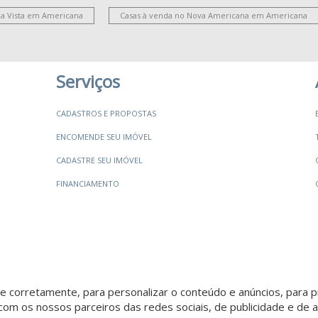
la Vista em Americana
Casas à venda no Nova Americana em Americana
J
L
J
Serviços
V
J
CADASTROS E PROPOSTAS
L
ENCOMENDE SEU IMÓVEL
V
CADASTRE SEU IMÓVEL
J
FINANCIAMENTO
 corretamente, para personalizar o conteúdo e anúncios, para pr
om os nossos parceiros das redes sociais, de publicidade e de a