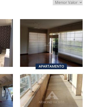
R$ 1.100.000,00
VENDA
3
2
.08
m²
204
m²
APARTAMENTO
R$ 2.400.000,00
DA
VENDA