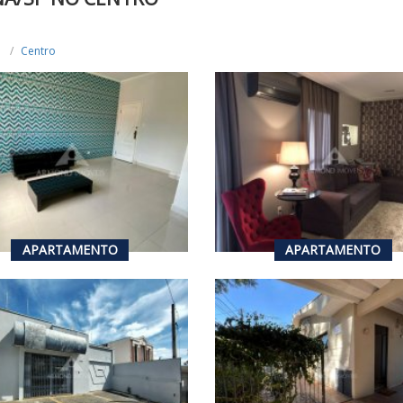
Centro
350.000,00
R$ 583.000,00
VENDA
VENDA
1
2
3
113
m²
96
APARTAMENTO
APARTAMENTO
1.100.000,00
R$ 1.300.000,00
VENDA
VEN
R$ 8.000,00
ALUGUEL