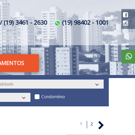
/ (19) 3461 - 2630
(19) 98402 - 1001
AMENTOS
Condomínio
1
2