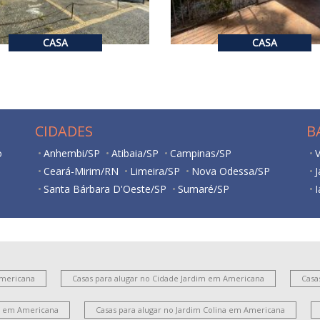
4
3
2
241
1
CASA
CASA
CIDADES
B
o
Anhembi/SP
Atibaia/SP
Campinas/SP
V
Ceará-Mirim/RN
Limeira/SP
Nova Odessa/SP
Santa Bárbara D'Oeste/SP
Sumaré/SP
I
R
J
C
Americana
Casas para alugar no Cidade Jardim em Americana
Casa
es em Americana
Casas para alugar no Jardim Colina em Americana
I