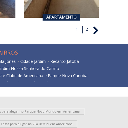
4
4
76.55
367
m²
m²
APARTAMENTO
1
2
AIRROS
ila Jones
Cidade Jardim
Recanto Jatobá
Jardim Nossa Senhora do Carmo
ate Clube de Americana
Parque Nova Carioba
esidencial Horto Florestal Jacyra I
Jardim Imperador
Jardim Bela Vista
ardim Santa Lúcia
Vila Santo Antônio
ariobinha
Vila Belvedere
Vila São Pedro
Chácara Mantovani
Jardim São Domingos
s para alugar no Parque Novo Mundo em Americana
Nova Americana
Vila Frezzarim
Jardim Bertoni
Casas para alugar na Vila Bertini em Americana
ate Clube de Campinas
Parque Gramado