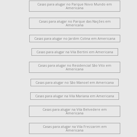
Chácara Machadinho II
Jardim Brasil
Vila Mariana
Casas para alugar no Parque Novo Mundo em
Jardim Glória
Vila Nossa Senhora de Fátima
Americana
Jardim Progresso
Cidade Jardim Ii
Catharina Zanaga
Casas para alugar no Parque das Nações em
Loteamento Residencial Jardim Villagio II
Americana
Parque Residencial Jaguari
Chácara Lucília
Loteamento Industrial Machadinho
Parque Universitário
Casas para alugar no Jardim Colina em Americana
Campo Limpo
Vila Pavan
Vila Amorim
Casas para alugar na Vila Bertini em Americana
Vale das Paineiras
Jardim Recanto
Salto Grande
São Manoel
Portal dos Nobres
Vila Israel
Casas para alugar no Residencial São Vito em
Parque Residencial Nardini
Jardim das Orquídeas
Americana
Jardim São Roque
Morada do Sol
Jardim Terramérica I
Casas para alugar no São Manoel em Americana
Parque Liberdade
Parque das Nações
Jardim América
Vila Rehder
Werner Plaas
Chácara Letônia
Casas para alugar na Vila Mariana em Americana
Jardim Terramérica III
São Benedito
Jardim Girassol
Santo Antônio
Centro
Jardim São Paulo
Casas para alugar na Vila Belvedere em
Americana
Loteamento Residencial Jardim Villagio
Jardim Portal da Colina
Jardim Guanabara
Vila Bela
Casas para alugar na Vila Frezzarim em
Santa Cruz
Chácara Machadinho I
Jardim Brasília
Americana