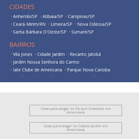
CIDADES
Anhembi/SP
Atibaia/SP
Campinas/SP
Ceará-Mirim/RN
Limeira/SP
Nova Odessa/SP
Santa Bárbara D'Oeste/SP
Sumaré/SP
BAIRROS
Vila Jones
Cidade Jardim
Recanto Jatobá
Jardim Nossa Senhora do Carmo
Iate Clube de Americana
Parque Nova Carioba
Residencial Horto Florestal Jacyra I
Jardim Imperador
Jardim Bela Vista
Jardim Santa Lúcia
Vila Santo Antônio
Cariobinha
Vila Belvedere
Vila São Pedro
Chácara Mantovani
Jardim São Domingos
Nova Americana
Vila Frezzarim
Casas para alugar no Parque Gramado em
Americana
Jardim Bertoni
Iate Clube de Campinas
Vila Bertini
Chácara Rodrigues
Parque Gramado
Casas para alugar no Cidade Jardim em
Americana
Antônio Zanaga Ii
Vila Cordenonsi