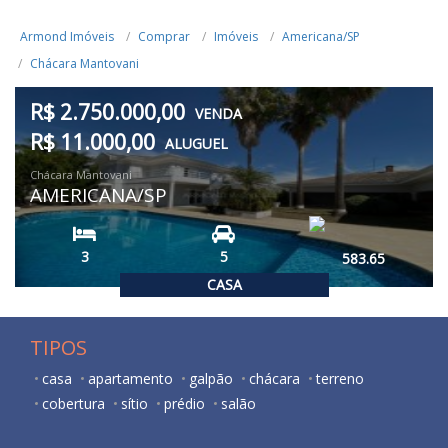
Armond Imóveis
Comprar
Imóveis
Americana/SP
Chácara Mantovani
R$ 2.750.000,00
VENDA
R$ 11.000,00
ALUGUEL
Chácara Mantovani
AMERICANA/SP
3
5
583.65
CASA
TIPOS
casa
apartamento
galpão
chácara
terreno
cobertura
sítio
prédio
salão