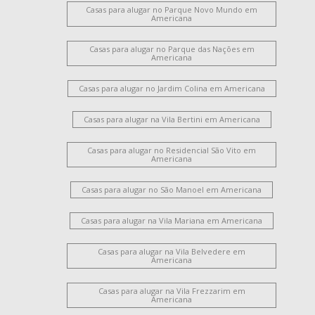
Vila Nossa Senhora de Fátima
Chácara Rodrigues
Casas para alugar no Parque Novo Mundo em
Vila Bertini
Jardim Progresso
Cidade Jardim Ii
Americana
Catharina Zanaga
Casas para alugar no Parque das Nações em
Loteamento Residencial Jardim Villagio II
Americana
Parque Residencial Jaguari
Chácara Lucília
Loteamento Industrial Machadinho
Parque Universitário
Casas para alugar no Jardim Colina em Americana
Campo Limpo
Vila Pavan
Vila Amorim
Casas para alugar na Vila Bertini em Americana
Vale das Paineiras
Jardim Recanto
Salto Grande
São Manoel
Portal dos Nobres
Vila Israel
Casas para alugar no Residencial São Vito em
Parque Residencial Nardini
Jardim das Orquídeas
Americana
Jardim São Roque
Morada do Sol
Jardim Terramérica I
Casas para alugar no São Manoel em Americana
Parque Liberdade
Parque das Nações
Jardim América
Vila Rehder
Werner Plaas
Chácara Letônia
Casas para alugar na Vila Mariana em Americana
Jardim Terramérica III
São Benedito
Jardim Girassol
Jardim Santana
Vila Santa Catarina
Jardim Ipiranga
Casas para alugar na Vila Belvedere em
Americana
Santo Antônio
Centro
Jardim São Paulo
Loteamento Residencial Jardim Villagio
Casas para alugar na Vila Frezzarim em
Jardim Portal da Colina
Jardim Guanabara
Vila Bela
Americana