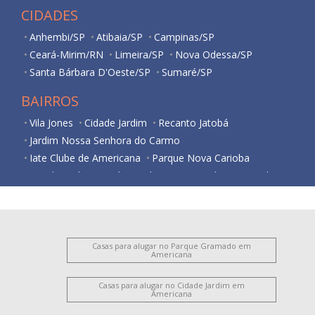
CIDADES
Anhembi/SP
Atibaia/SP
Campinas/SP
Ceará-Mirim/RN
Limeira/SP
Nova Odessa/SP
Santa Bárbara D'Oeste/SP
Sumaré/SP
BAIRROS
Vila Jones
Cidade Jardim
Recanto Jatobá
Jardim Nossa Senhora do Carmo
Iate Clube de Americana
Parque Nova Carioba
Residencial Horto Florestal Jacyra I
Jardim Imperador
Jardim Bela Vista
Jardim Santa Lúcia
Vila Santo Antônio
Cariobinha
Vila Belvedere
Vila São Pedro
Jardim São Domingos
Nova Americana
Vila Frezzarim
Jardim Bertoni
Iate Clube de Campinas
Casas para alugar no Parque Gramado em
Americana
Parque Gramado
Antônio Zanaga Ii
Vila Cordenonsi
Chácara Machadinho II
Jardim Brasil
Vila Mariana
Casas para alugar no Cidade Jardim em
Americana
Jardim Glória
Jardim Lizandra