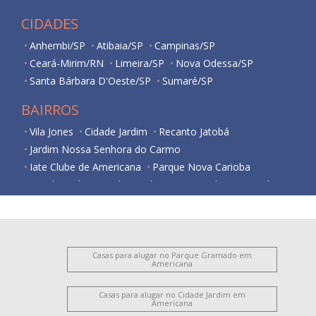
CIDADES
Anhembi/SP
Atibaia/SP
Campinas/SP
Ceará-Mirim/RN
Limeira/SP
Nova Odessa/SP
Santa Bárbara D'Oeste/SP
Sumaré/SP
BAIRROS
Vila Jones
Cidade Jardim
Recanto Jatobá
Jardim Nossa Senhora do Carmo
Iate Clube de Americana
Parque Nova Carioba
Residencial Horto Florestal Jacyra I
Jardim Imperador
Jardim Bela Vista
Jardim Santa Lúcia
Vila Santo Antônio
Cariobinha
Vila Belvedere
Vila São Pedro
Chácara Mantovani
Jardim São Domingos
Nova Americana
Vila Frezzarim
Casas para alugar no Parque Gramado em
Americana
Jardim Bertoni
Iate Clube de Campinas
Parque Gramado
Antônio Zanaga Ii
Vila Cordenonsi
Casas para alugar no Cidade Jardim em
Americana
Chácara Machadinho II
Jardim Brasil
Vila Mariana