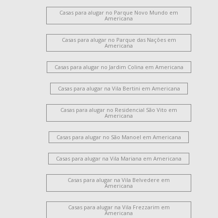
Jardim Glória
Jardim Lizandra
Casas para alugar no Parque Novo Mundo em
Vila Nossa Senhora de Fátima
Chácara Rodrigues
Americana
Vila Bertini
Jardim Progresso
Cidade Jardim Ii
Casas para alugar no Parque das Nações em
Catharina Zanaga
Americana
Loteamento Residencial Jardim Villagio II
Parque Residencial Jaguari
Chácara Lucília
Casas para alugar no Jardim Colina em Americana
Loteamento Industrial Machadinho
Parque Universitário
Casas para alugar na Vila Bertini em Americana
Campo Limpo
Vila Pavan
Vila Amorim
Vale das Paineiras
Jardim Recanto
Salto Grande
Casas para alugar no Residencial São Vito em
São Manoel
Portal dos Nobres
Americana
Parque Residencial Nardini
Jardim das Orquídeas
Casas para alugar no São Manoel em Americana
Jardim São Roque
Morada do Sol
Jardim Terramérica I
Parque Liberdade
Parque das Nações
Jardim América
Casas para alugar na Vila Mariana em Americana
Vila Rehder
Werner Plaas
Chácara Letônia
Jardim Terramérica III
São Benedito
Jardim Girassol
Casas para alugar na Vila Belvedere em
Americana
Santo Antônio
Centro
Jardim São Paulo
Loteamento Residencial Jardim Villagio
Casas para alugar na Vila Frezzarim em
Jardim Portal da Colina
Jardim Guanabara
Vila Bela
Americana