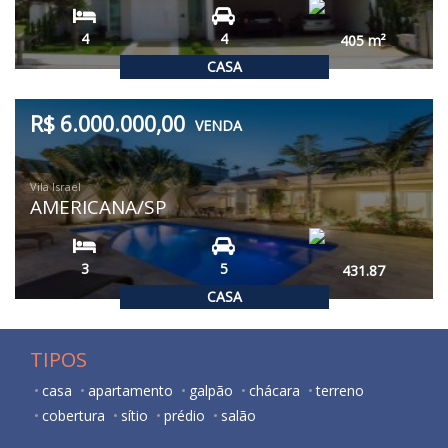
4
4
405
m²
CASA
R$ 6.000.000,00
VENDA
Vila Israel
AMERICANA/SP
3
5
431.87
CASA
TIPOS
casa
apartamento
galpão
chácara
terreno
cobertura
sítio
prédio
salão