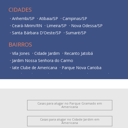
CIDADES
Anhembi/SP
Atibaia/SP
Campinas/SP
Ceará-Mirim/RN
Limeira/SP
Nova Odessa/SP
Santa Bárbara D'Oeste/SP
Sumaré/SP
BAIRROS
Vila Jones
Cidade Jardim
Recanto Jatobá
Jardim Nossa Senhora do Carmo
Iate Clube de Americana
Parque Nova Carioba
Residencial Horto Florestal Jacyra I
Jardim Imperador
Jardim Bela Vista
Jardim Santa Lúcia
Vila Santo Antônio
Cariobinha
Vila Belvedere
Vila São Pedro
Chácara Mantovani
Jardim São Domingos
Nova Americana
Vila Frezzarim
Casas para alugar no Parque Gramado em
Americana
Jardim Bertoni
Iate Clube de Campinas
Vila Bertini
Chácara Rodrigues
Parque Gramado
Casas para alugar no Cidade Jardim em
Americana
Antônio Zanaga Ii
Vila Cordenonsi