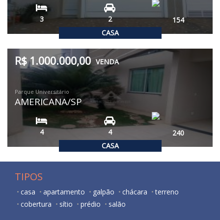
3
2
154
CASA
R$ 1.000.000,00
VENDA
Parque Universitário
AMERICANA/SP
4
4
240
CASA
TIPOS
casa
apartamento
galpão
chácara
terreno
cobertura
sítio
prédio
salão