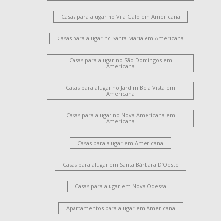
Campo Limpo
Santa Cruz
Chácara Machadinho I
Casas para alugar no Vila Galo em Americana
Jardim Brasília
Campo Verde
Jardim Paulistano
Parque Novo Mundo
Vila Santa Maria
Casas para alugar no Santa Maria em Americana
Loteamento Residencial Jardim Esperança
Vila Santa Catarina
Jardim Ipiranga
Jardim Santana
Casas para alugar no São Domingos em
Americana
Casas para alugar no Jardim Bela Vista em
Americana
Casas para alugar no Nova Americana em
Americana
Casas para alugar em Americana
Casas para alugar em Santa Bárbara D’Oeste
Casas para alugar em Nova Odessa
Apartamentos para alugar em Americana