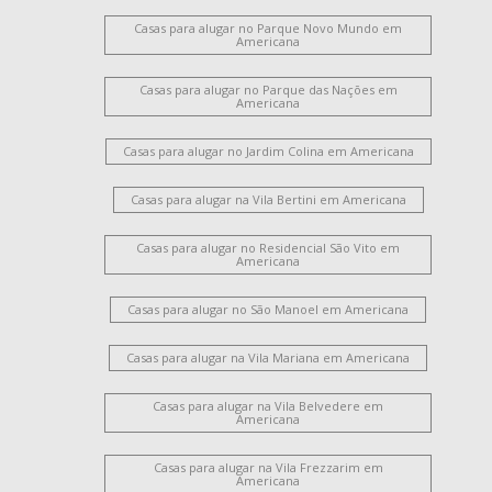
Chácara Machadinho II
Jardim Brasil
Vila Mariana
Casas para alugar no Parque Novo Mundo em
Jardim Glória
Jardim Lizandra
Americana
Vila Nossa Senhora de Fátima
Jardim Progresso
Casas para alugar no Parque das Nações em
Cidade Jardim Ii
Catharina Zanaga
Americana
Loteamento Residencial Jardim Villagio II
Parque Residencial Jaguari
Chácara Lucília
Casas para alugar no Jardim Colina em Americana
Loteamento Industrial Machadinho
Vila Pavan
Casas para alugar na Vila Bertini em Americana
Vila Amorim
Vale das Paineiras
Jardim Recanto
Salto Grande
São Manoel
Portal dos Nobres
Casas para alugar no Residencial São Vito em
Vila Israel
Parque Residencial Nardini
Americana
Jardim das Orquídeas
Jardim São Roque
Casas para alugar no São Manoel em Americana
Morada do Sol
Jardim América
Vila Rehder
Werner Plaas
Chácara Letônia
Jardim Terramérica I
Casas para alugar na Vila Mariana em Americana
Parque Liberdade
Parque das Nações
Jardim Terramérica III
São Benedito
Jardim Girassol
Casas para alugar na Vila Belvedere em
Americana
Santo Antônio
Centro
Jardim São Paulo
Loteamento Residencial Jardim Villagio
Casas para alugar na Vila Frezzarim em
Jardim Portal da Colina
Jardim Guanabara
Vila Bela
Americana