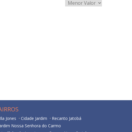
AIRROS
ila Jones
Cidade Jardim
Recanto Jatobá
Jardim Nossa Senhora do Carmo