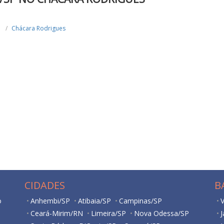
Chácara Rodrigues
CIDADES
B
o
Anhembi/SP
Atibaia/SP
Campinas/SP
V
Ceará-Mirim/RN
Limeira/SP
Nova Odessa/SP