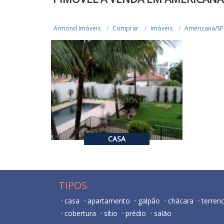
Armond Imóveis
Comprar
Imóveis
Americana/SP
R$ 2.500.000,00
VENDA
4
6
520
CASA
TIPOS
casa
apartamento
galpão
chácara
terren
cobertura
sítio
prédio
salão