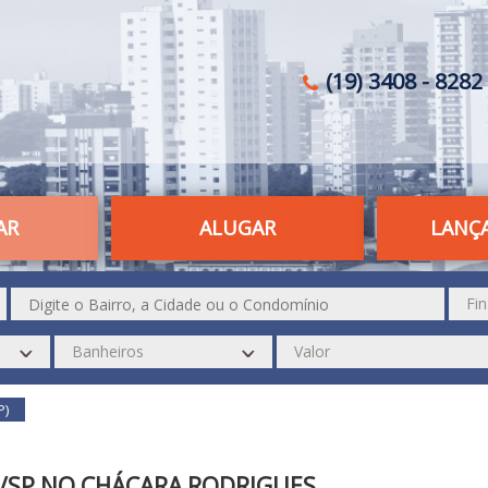
(19) 3408 - 8282 
AR
ALUGAR
LANÇ
P)
A/SP NO CHÁCARA RODRIGUES