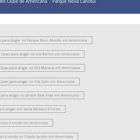
ate Clube de Americana
Parque Nova Carioba
esidencial Horto Florestal Jacyra I
Jardim Imperador
Jardim Bela Vista
ardim Santa Lúcia
Vila Santo Antônio
ariobinha
Vila Belvedere
Vila São Pedro
Chácara Mantovani
Jardim São Domingos
s para alugar no Parque Novo Mundo em Americana
Nova Americana
Vila Frezzarim
Jardim Bertoni
Casas para alugar na Vila Bertini em Americana
ate Clube de Campinas
Vila Bertini
Parque Gramado
Antônio Zanaga Ii
Casas para alugar na Vila Mariana em Americana
ila Cordenonsi
Chácara Machadinho II
ardim Brasil
Vila Mariana
Jardim Glória
Casas para alugar no Vila Galo em Americana
ardim Lizandra
Vila Nossa Senhora de Fátima
ardim Progresso
Cidade Jardim Ii
 para alugar no Jardim Bela Vista em Americana
Catharina Zanaga
ara alugar em Santa Bárbara D’Oeste
oteamento Residencial Jardim Villagio II
arque Residencial Jaguari
Chácara Lucília
ntos à venda em Americana
Loteamento Industrial Machadinho
arque Universitário
Campo Limpo
Vila Pavan
sas à venda no Cidade Jardim em Americana