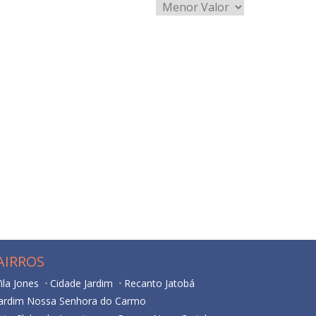
AIRROS
ila Jones
Cidade Jardim
Recanto Jatobá
Jardim Nossa Senhora do Carmo