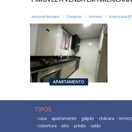
Armond Imóveis
Comprar
Imóveis
Americana/SP
R$ 220.000,00
VENDA
2
1
47
m²
APARTAMENTO
TIPOS
casa
apartamento
galpão
chácara
terren
cobertura
sítio
prédio
salão