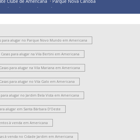
ate Clube de Americana
Parque Nova Carioba
esidencial Horto Florestal Jacyra I
Jardim Imperador
Jardim Bela Vista
ardim Santa Lúcia
Vila Santo Antônio
ariobinha
Vila Belvedere
Vila São Pedro
Chácara Mantovani
Jardim São Domingos
s para alugar no Parque Novo Mundo em Americana
Nova Americana
Vila Frezzarim
Jardim Bertoni
Casas para alugar na Vila Bertini em Americana
ate Clube de Campinas
Parque Gramado
ntônio Zanaga Ii
Vila Cordenonsi
Casas para alugar na Vila Mariana em Americana
Chácara Machadinho II
Jardim Brasil
ila Mariana
Jardim Glória
Jardim Lizandra
Casas para alugar no Vila Galo em Americana
ila Nossa Senhora de Fátima
Chácara Rodrigues
ila Bertini
Jardim Progresso
Cidade Jardim Ii
 para alugar no Jardim Bela Vista em Americana
Catharina Zanaga
ara alugar em Santa Bárbara D’Oeste
oteamento Residencial Jardim Villagio II
arque Residencial Jaguari
Chácara Lucília
ntos à venda em Americana
Loteamento Industrial Machadinho
arque Universitário
Campo Limpo
Vila Pavan
sas à venda no Cidade Jardim em Americana