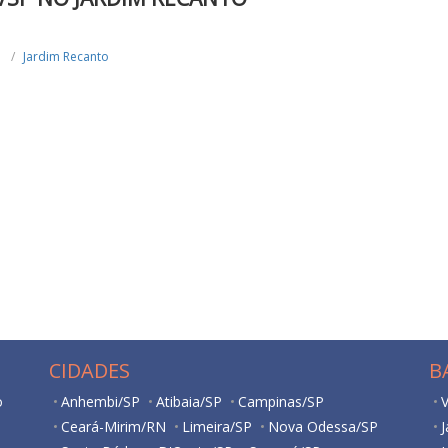
Jardim Recanto
CIDADES
B
o
Anhembi/SP
Atibaia/SP
Campinas/SP
V
Ceará-Mirim/RN
Limeira/SP
Nova Odessa/SP