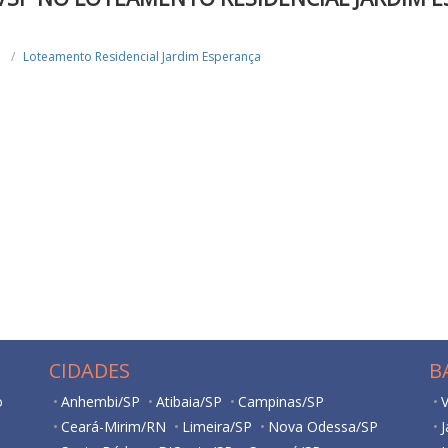
Loteamento Residencial Jardim Esperança
CIDADES
B
o
Anhembi/SP
Atibaia/SP
Campinas/SP
V
Ceará-Mirim/RN
Limeira/SP
Nova Odessa/SP