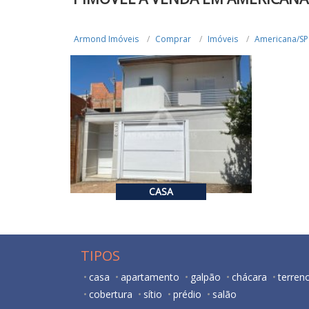
Armond Imóveis
Comprar
Imóveis
Americana/SP
R$ 620.000,00
VENDA
3
2
174
CASA
TIPOS
casa
apartamento
galpão
chácara
terren
cobertura
sítio
prédio
salão