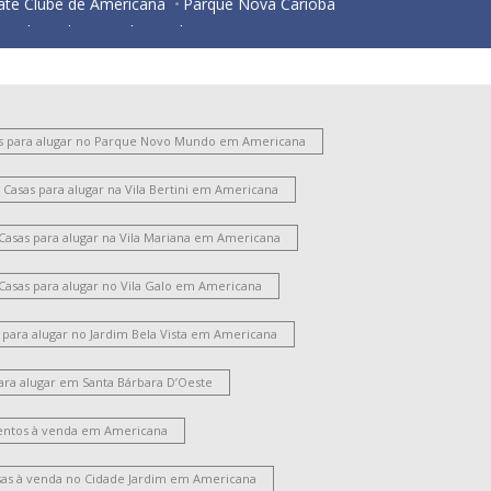
ate Clube de Americana
Parque Nova Carioba
esidencial Horto Florestal Jacyra I
Jardim Imperador
Jardim Bela Vista
ardim Santa Lúcia
Vila Santo Antônio
ariobinha
Vila Belvedere
Vila São Pedro
Chácara Mantovani
Jardim São Domingos
s para alugar no Parque Novo Mundo em Americana
Nova Americana
Vila Frezzarim
Jardim Bertoni
Casas para alugar na Vila Bertini em Americana
ate Clube de Campinas
Vila Santa Maria
Parque Gramado
Antônio Zanaga Ii
Casas para alugar na Vila Mariana em Americana
ila Cordenonsi
Chácara Machadinho II
ardim Brasil
Vila Mariana
Jardim Glória
Casas para alugar no Vila Galo em Americana
ardim Lizandra
Vila Nossa Senhora de Fátima
Chácara Rodrigues
Vila Bertini
Jardim Progresso
 para alugar no Jardim Bela Vista em Americana
idade Jardim Ii
Catharina Zanaga
ara alugar em Santa Bárbara D’Oeste
oteamento Residencial Jardim Villagio II
arque Residencial Jaguari
Chácara Lucília
ntos à venda em Americana
Loteamento Industrial Machadinho
arque Universitário
Campo Limpo
Vila Pavan
sas à venda no Cidade Jardim em Americana