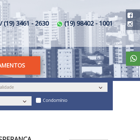
/ (19) 3461 - 2630
(19) 98402 - 1001
AMENTOS
Condomínio
ESPERANÇA