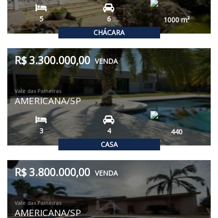
5
6
1000
m²
CHÁCARA
R$ 3.300.000,00
VENDA
Vale das Paineiras
AMERICANA/SP
3
4
440
CASA
R$ 3.800.000,00
VENDA
Vale das Paineiras
AMERICANA/SP