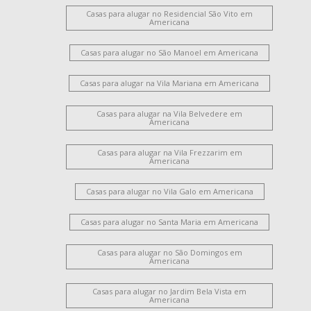
Vila Israel
Parque Residencial Nardini
Casas para alugar no Residencial São Vito em
Jardim das Orquídeas
Jardim São Roque
Americana
Morada do Sol
Jardim América
Vila Rehder
Casas para alugar no São Manoel em Americana
Werner Plaas
Chácara Letônia
Jardim Terramérica I
Parque Liberdade
Parque das Nações
Jardim Recanto
Casas para alugar na Vila Mariana em Americana
Salto Grande
Jardim Terramérica III
São Benedito
Jardim Girassol
Santo Antônio
Centro
Casas para alugar na Vila Belvedere em
Americana
Jardim São Paulo
Loteamento Residencial Jardim Villagio
Casas para alugar na Vila Frezzarim em
Jardim Portal da Colina
Jardim Guanabara
Vila Bela
Americana
Santa Cruz
Chácara Machadinho I
Jardim Brasília
Casas para alugar no Vila Galo em Americana
Campo Verde
Jardim Paulistano
Parque Novo Mundo
Vila Santa Maria
Casas para alugar no Santa Maria em Americana
Loteamento Residencial Jardim Esperança
Vila Santa Catarina
Jardim Ipiranga
Jardim Santana
Casas para alugar no São Domingos em
Americana
Casas para alugar no Jardim Bela Vista em
Americana