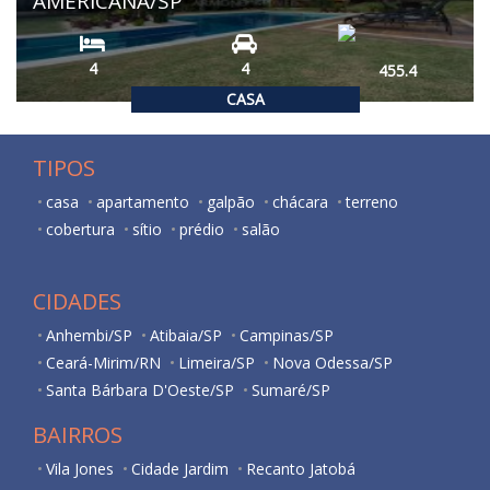
AMERICANA/SP
4
4
455.4
CASA
TIPOS
casa
apartamento
galpão
chácara
terreno
cobertura
sítio
prédio
salão
CIDADES
Anhembi/SP
Atibaia/SP
Campinas/SP
Ceará-Mirim/RN
Limeira/SP
Nova Odessa/SP
Santa Bárbara D'Oeste/SP
Sumaré/SP
BAIRROS
Vila Jones
Cidade Jardim
Recanto Jatobá