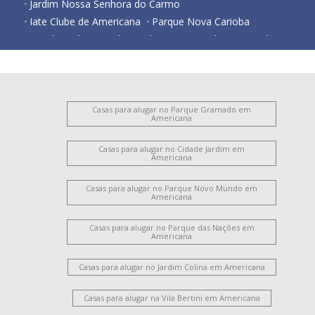
Jardim Nossa Senhora do Carmo
Iate Clube de Americana
Parque Nova Carioba
Residencial Horto Florestal Jacyra I
Jardim Imperador
Jardim Bela Vista
Jardim Santa Lúcia
Vila Santo Antônio
Cariobinha
Vila Belvedere
Vila São Pedro
Chácara Mantovani
Jardim São Domingos
Nova Americana
Vila Frezzarim
Casas para alugar no Parque Gramado em
Americana
Jardim Bertoni
Iate Clube de Campinas
Vila Bertini
Chácara Rodrigues
Parque Gramado
Vila Pavan
Casas para alugar no Cidade Jardim em
Americana
Vila Amorim
Antônio Zanaga Ii
Vila Cordenonsi
Chácara Machadinho II
Jardim Brasil
Vila Mariana
Casas para alugar no Parque Novo Mundo em
Jardim Glória
Jardim Lizandra
Americana
Vila Nossa Senhora de Fátima
Jardim Progresso
Casas para alugar no Parque das Nações em
Cidade Jardim Ii
Catharina Zanaga
Americana
Loteamento Residencial Jardim Villagio II
Parque Residencial Jaguari
Chácara Lucília
Casas para alugar no Jardim Colina em Americana
Loteamento Industrial Machadinho
Parque Universitário
Casas para alugar na Vila Bertini em Americana
Campo Limpo
São Manoel
Portal dos Nobres